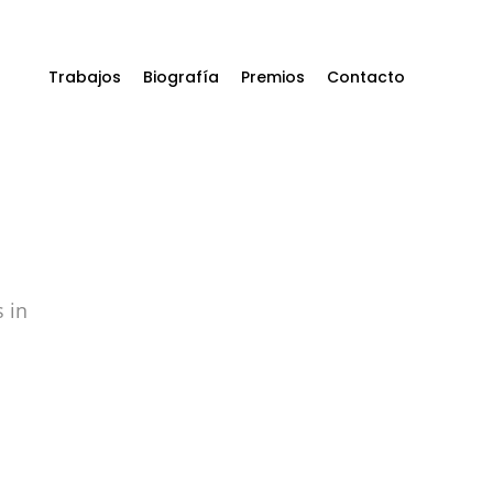
Trabajos
Biografía
Premios
Contacto
Identidad
Corporativa
Diseño Editorial
Diseño Publicitario
Diseño Web
 in
Packaging
Exposiciones y
museos
Ilustración