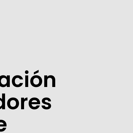
ación
dores
e