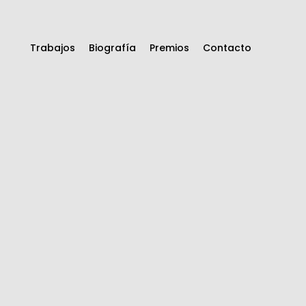
Trabajos
Biografía
Premios
Contacto
Identidad
Corporativa
Diseño Editorial
Diseño Publicitario
Diseño Web
Packaging
Exposiciones y
museos
Ilustración