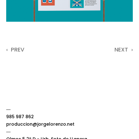
‹
PREV
NEXT
›
―
985 987 862
produccion@jorgelorenzo.net
―