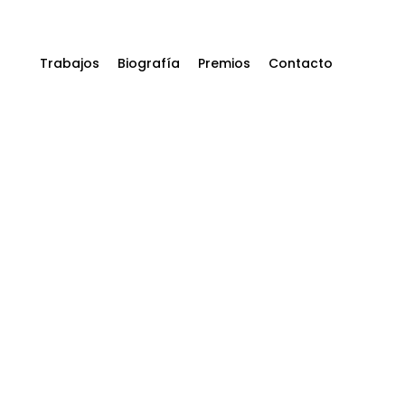
Trabajos
Biografía
Premios
Contacto
Identidad
Corporativa
Diseño Editorial
Diseño Publicitario
Diseño Web
Packaging
Exposiciones y
museos
Ilustración