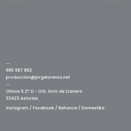
‹
PREV
NEXT
›
―
985 987 862
produccion@jorgelorenzo.net
―
Olmos 5 2º D - Urb. Soto de LLanera
33423 Asturias
Instagram
/
Facebook
/
Behance
/
Domestika