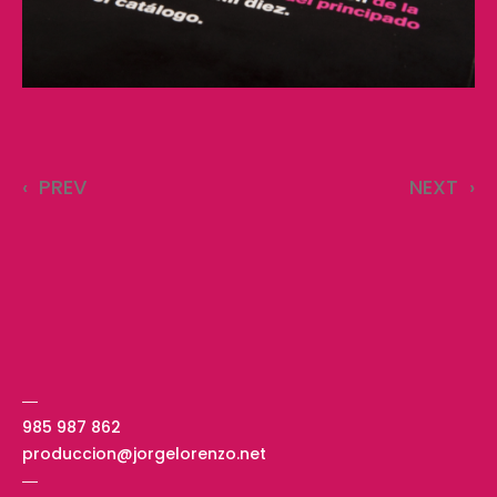
‹
PREV
NEXT
›
―
985 987 862
produccion@jorgelorenzo.net
―